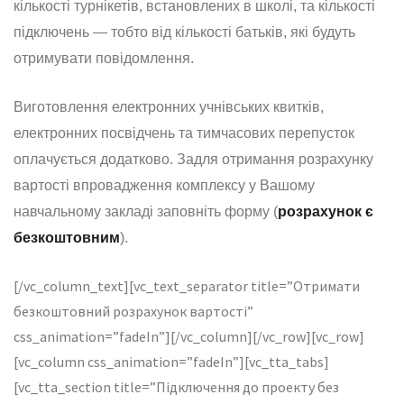
кількості турнікетів, встановлених в школі, та кількості
підключень — тобто від кількості батьків, які будуть
отримувати повідомлення.
Виготовлення електронних учнівських квитків,
електронних посвідчень та тимчасових перепусток
оплачується додатково. Задля отримання розрахунку
вартості впровадження комплексу у Вашому
навчальному закладі заповніть форму (
розрахунок є
безкоштовним
).
[/vc_column_text][vc_text_separator title=”Отримати
безкоштовний розрахунок вартості”
css_animation=”fadeIn”][/vc_column][/vc_row][vc_row]
[vc_column css_animation=”fadeIn”][vc_tta_tabs]
[vc_tta_section title=”Підключення до проекту без