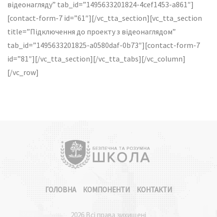
відеонагляду” tab_id=”1495633201824-4cef1453-a861″]
[contact-form-7 id=”61″][/vc_tta_section][vc_tta_section
title=”Підключення до проекту з відеонаглядом”
tab_id=”1495633201825-a0580daf-0b73″][contact-form-7
id=”81″][/vc_tta_section][/vc_tta_tabs][/vc_column]
[/vc_row]
ГОЛОВНА
КОМПОНЕНТИ
КОНТАКТИ
2026 Всі права зихищені