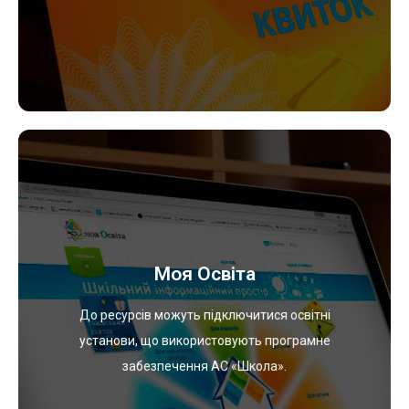
Учнівський квиток
Переглянути
Моя Освіта
Освіта».
особистому кабінеті на Інтернет порталі «Моя
До ресурсів можуть підключитися освітні
завдання та оцінки, доступна батькам в їх
установи, що використовують програмне
процес учня: відвідування, розклад, домашнє
забезпечення АС «Школа».
Повна інформація про навчально-виховний
Моя Освіта