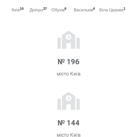
10
37
6
4
1
Київ
Дніпро
Обухів
Васильків
Біла Церква
№ 196
місто Київ
№ 144
місто Київ