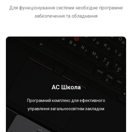
Для функціонування системи необхідне програмне
забезпечення та обладнання
Переглянути
АС Школа
учнівських квитків.
документів про освіту державного зразка, та
Програмний комплекс для ефективного
формування замовлень на виготовлення
інформаційна база даних для шкіл. Автоматичне
управління загальноосвітнім закладом
Синхронізація з програмами Міністерства. Єдина
АС Школа