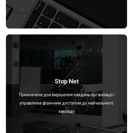
Переглянути
Stop Net
технології Mifare Plus.
безконтактних учнівських квитків на основі
Призначене для вирішення завдань організації і
закладу. Впровадження багатофункціональних
управління фізичним доступом до навчального
пропускного режиму на територію навчального
закладу
Організація надійного автоматизованого
Stop Net