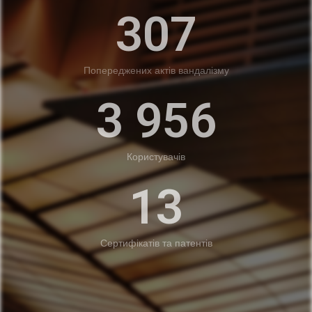
415
Попереджених актів вандалізму
4 300
Користувачів
15
Сертифікатів та патентів