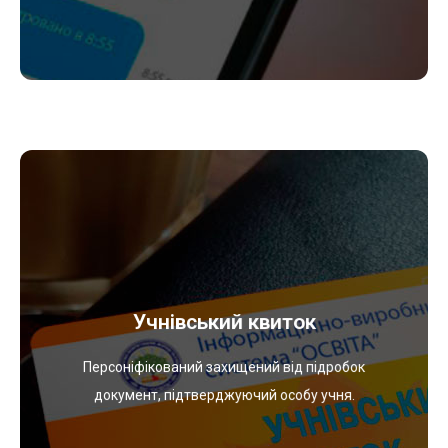
Переглянути
навчальний заклад сторонніх осіб.
Учнівський квиток
захист від несанкціонованого доступу в
навчальний заклад. Документ який забезпечує
Персоніфікований захищений від підробок
важливо – групу та резус крові). Картка доступу в
документ, підтверджуючий особу учня.
проживання, телефон та назву школи, дуже
Містить основну інформацію про особу (Місце