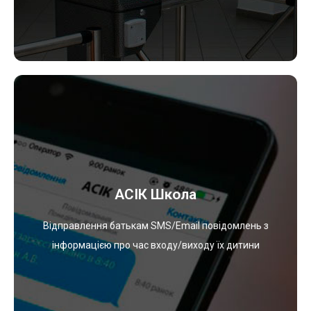
Переглянути
успішності і т.д.
АСІК Школа
шкільних занять, контролем знань, моніторингом
навчальних процесів, пов’язаних з плануванням
Відправлення батькам SMS/Email повідомлень з
електронної пошти. Автоматизація основних
інформацією про час входу/виходу їх дитини
дітей з навчального закладу за допомогою SMS та
Оперативне сповіщення батьків про вхід / вихід
АСІК Школа