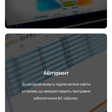
Переглянути
Абітурієнт
сайті УЦОЯО у розділі «Підготовка до ЗНО».
Програми та характеристики тестів розміщено на
До ресурсів можуть підключитися освітні
характеристик тестів з відповідних предметів.
установи, що використовують програмне
згідно вимог програми ЗНО та з урахуванням
забезпечення АС «Школа».
Професійні методисти розробили тести для Вас
Абітурієнт