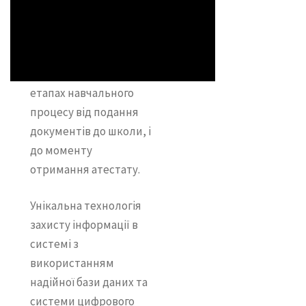
забезпечення
розроблене
спеціально для її
використання на всіх
етапах навчального
процесу від подання
документів до школи, і
до моменту
отримання атестату.
Унікальна технологія
захисту інформації в
системі з
використанням
надійної бази даних та
системи цифрового